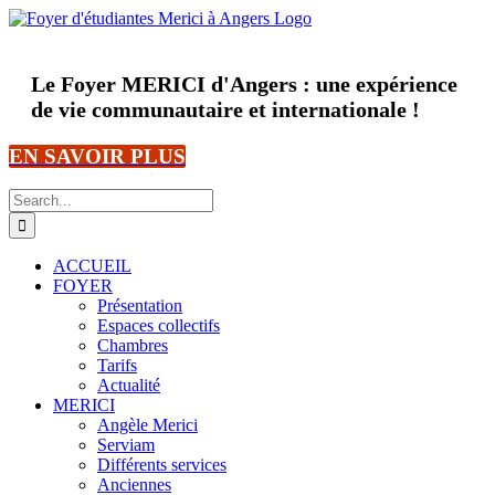
Skip
to
content
Le Foyer MERICI d'Angers : une expérience
de vie communautaire et internationale !
EN SAVOIR PLUS
Search
for:
ACCUEIL
FOYER
Présentation
Espaces collectifs
Chambres
Tarifs
Actualité
MERICI
Angèle Merici
Serviam
Différents services
Anciennes