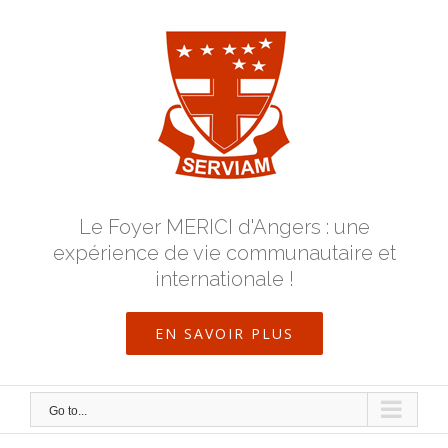
Skip
to
content
Le Foyer MERICI d'Angers : une
expérience de vie communautaire et
internationale !
EN SAVOIR PLUS
Go to...