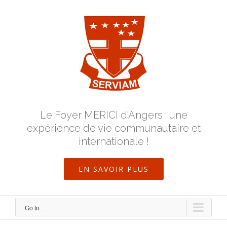
Skip
to
content
Le Foyer MERICI d'Angers : une
expérience de vie communautaire et
internationale !
EN SAVOIR PLUS
Go to...