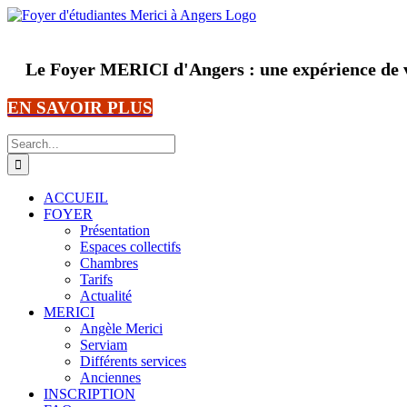
Skip
to
content
Le Foyer MERICI d'Angers : une expérience de v
EN SAVOIR PLUS
Search
for:
ACCUEIL
FOYER
Présentation
Espaces collectifs
Chambres
Tarifs
Actualité
MERICI
Angèle Merici
Serviam
Différents services
Anciennes
INSCRIPTION