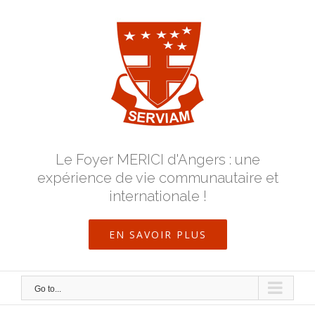
Skip
to
content
Le Foyer MERICI d'Angers : une
expérience de vie communautaire et
internationale !
EN SAVOIR PLUS
Go to...