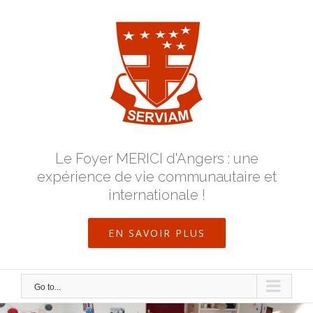
Skip
to
content
Le Foyer MERICI d'Angers : une
expérience de vie communautaire et
internationale !
EN SAVOIR PLUS
Go to...