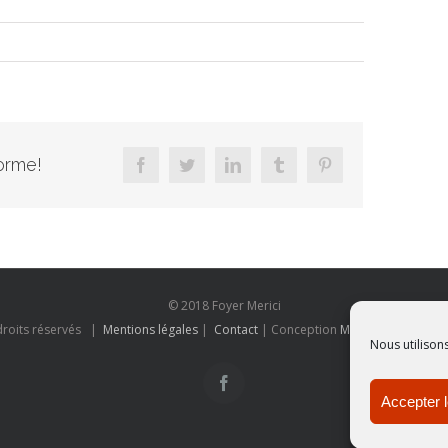
forme!
facebook
twitter
linkedin
tumblr
pinterest
© 2018 Foyer Merici
droits réservés |
Mentions légales
|
Contact
| Conception
Mon entreprise sur
Nous utilison
facebook
Accepter 