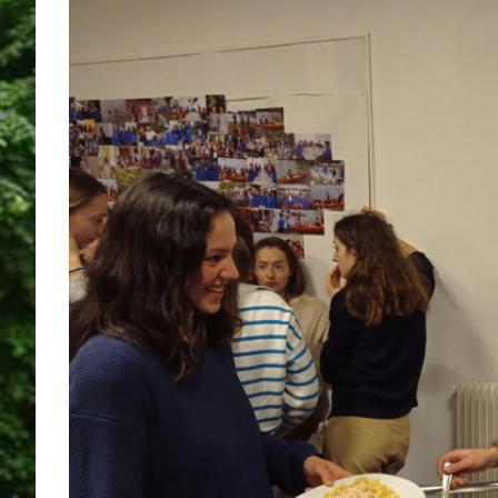
View
Larger
Image