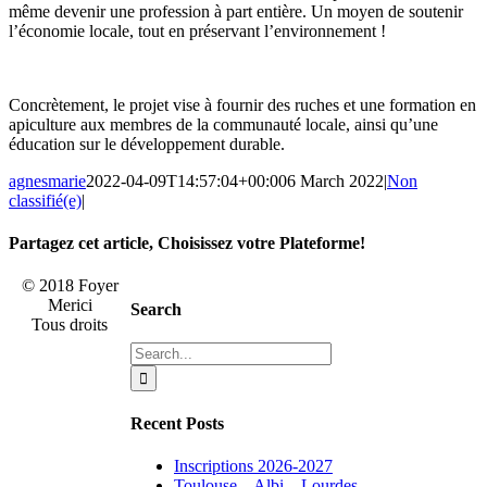
même devenir une profession à part entière. Un moyen de soutenir
l’économie locale, tout en préservant l’environnement !
Concrètement, le projet vise à fournir des ruches et une formation en
apiculture aux membres de la communauté locale, ainsi qu’une
éducation sur le développement durable.
agnesmarie
2022-04-09T14:57:04+00:00
6 March 2022
|
Non
classifié(e)
|
Partagez cet article, Choisissez votre Plateforme!
facebook
twitter
linkedin
tumblr
pinterest
© 2018 Foyer
Merici
Search
Tous droits
Search
for:
Recent Posts
Inscriptions 2026-2027
Toulouse – Albi – Lourdes