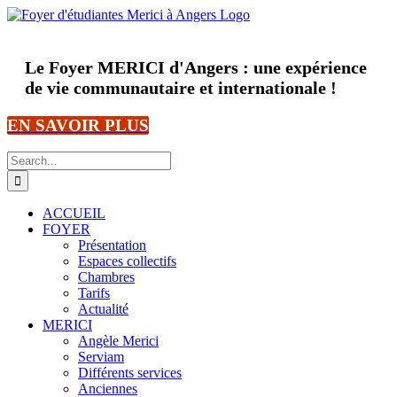
Skip
to
content
Le Foyer MERICI d'Angers : une expérience
de vie communautaire et internationale !
EN SAVOIR PLUS
Search
for:
ACCUEIL
FOYER
Présentation
Espaces collectifs
Chambres
Tarifs
Actualité
MERICI
Angèle Merici
Serviam
Différents services
Anciennes