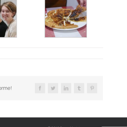
forme!
facebook
twitter
linkedin
tumblr
pinterest