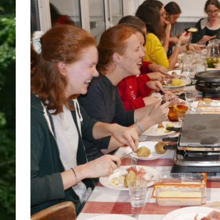
View
Larger
Image