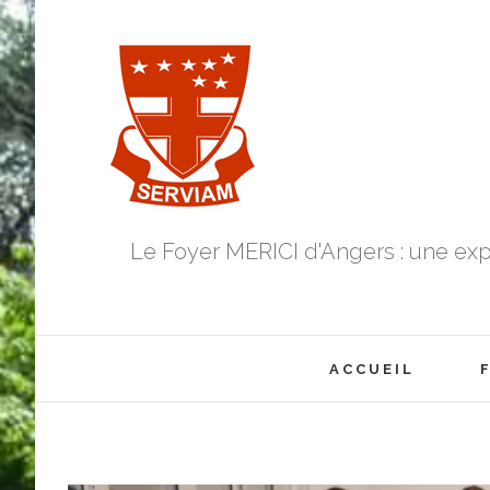
Skip
to
content
Le Foyer MERICI d'Angers : une exp
Search
for:
ACCUEIL