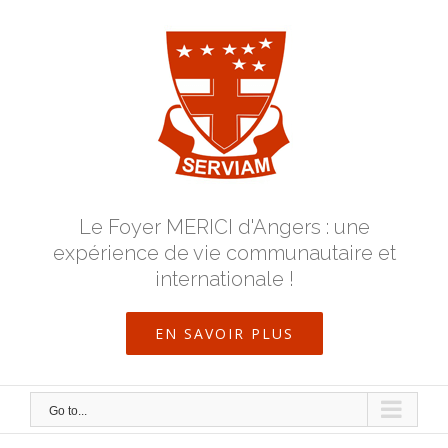
Skip
to
content
Le Foyer MERICI d'Angers : une
expérience de vie communautaire et
internationale !
EN SAVOIR PLUS
Go to...