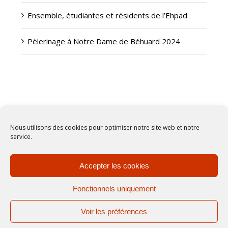
Ensemble, étudiantes et résidents de l’Ehpad
Pèlerinage à Notre Dame de Béhuard 2024
Nous utilisons des cookies pour optimiser notre site web et notre
© 2018 Foyer Merici
service.
Tous droits réservés |
Mentions légales
|
Contact
| Conception
Mon entreprise sur le Net
Accepter les cookies
Fonctionnels uniquement
facebook
Voir les préférences