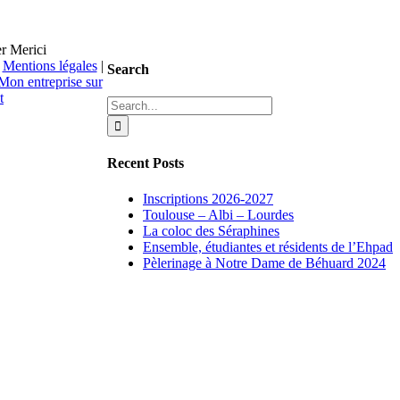
r Merici
|
Mentions légales
|
Search
Mon entreprise sur
t
Search
for:
Recent Posts
Inscriptions 2026-2027
Toulouse – Albi – Lourdes
La coloc des Séraphines
Ensemble, étudiantes et résidents de l’Ehpad
Pèlerinage à Notre Dame de Béhuard 2024