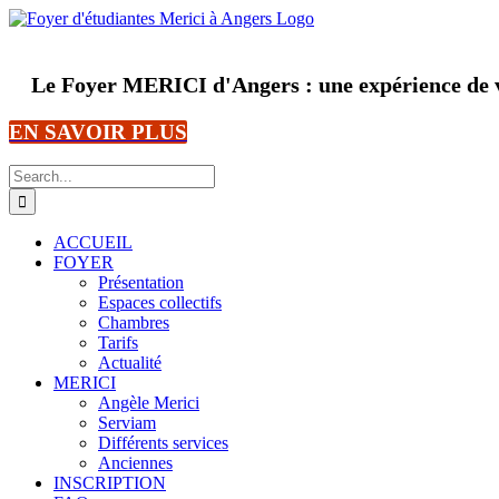
Skip
to
content
Le Foyer MERICI d'Angers : une expérience de v
EN SAVOIR PLUS
Search
for:
ACCUEIL
FOYER
Présentation
Espaces collectifs
Chambres
Tarifs
Actualité
MERICI
Angèle Merici
Serviam
Différents services
Anciennes
INSCRIPTION