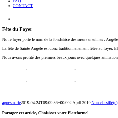
FAQ
CONTACT
View
Larger
Image
Fête du Foyer
Notre foyer porte le nom de la fondatrice des sœurs ursulines : Angèle
La fête de Sainte Angèle est donc traditionnellement fêtée au foyer. Elle
Nous avons profité des premiers beaux jours avec quelques animations dan
agnesmarie
2019-04-24T09:09:36+00:00
2 April 2019
|
Non classifié(e)
Partagez cet article, Choisissez votre Plateforme!