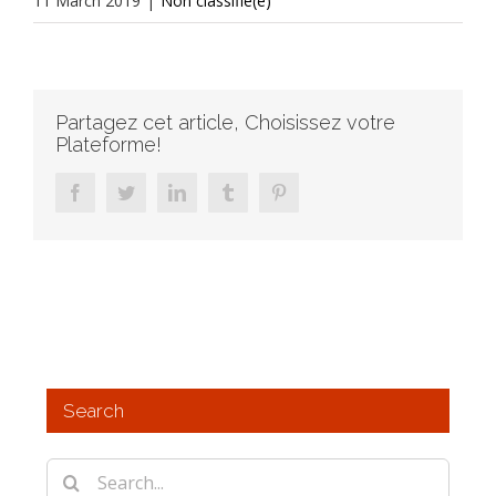
11 March 2019
|
Non classifié(e)
Partagez cet article, Choisissez votre
Plateforme!
facebook
twitter
linkedin
tumblr
pinterest
Search
Search