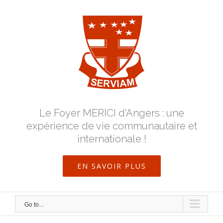
Skip
to
content
Le Foyer MERICI d'Angers : une
expérience de vie communautaire et
internationale !
EN SAVOIR PLUS
Go to...