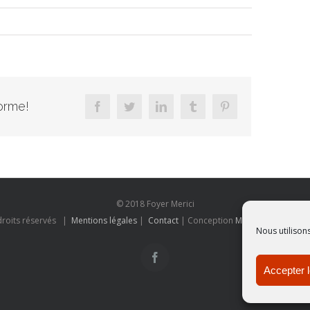
forme!
facebook
twitter
linkedin
tumblr
pinterest
© 2018 Foyer Merici
droits réservés |
Mentions légales
|
Contact
| Conception
Mon entreprise sur
Nous utilison
facebook
Accepter 