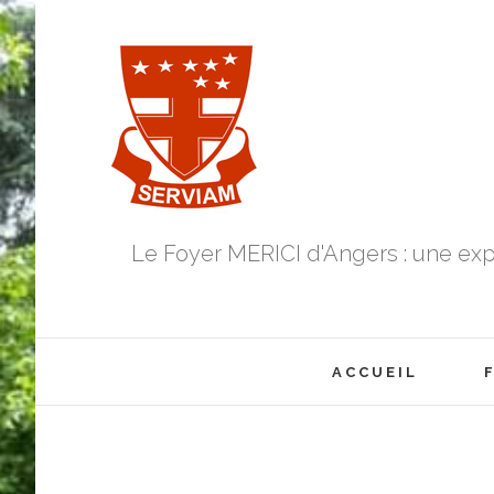
Skip
to
content
Le Foyer MERICI d'Angers : une exp
Search
for:
ACCUEIL