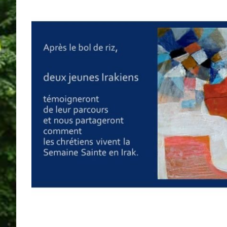
View
Larger
Image