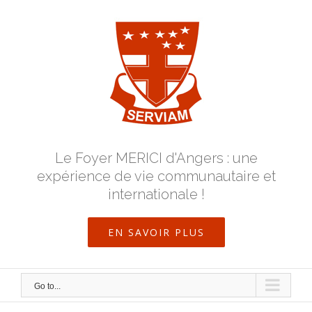
Skip
to
content
Le Foyer MERICI d'Angers : une
expérience de vie communautaire et
internationale !
EN SAVOIR PLUS
Go to...